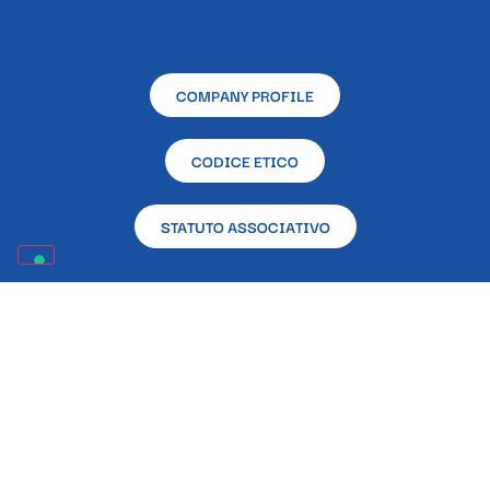
COMPANY PROFILE
CODICE ETICO
STATUTO ASSOCIATIVO
RENDICONTAZIONE CONTRIBUTI PUBBLICI RICEVUTI
NELL’ANNO 2023 EX L. 124/2017
Sede sociale e operativa – L’Altra Napoli Ente
Filantropico – Via Alcide De Gasperi, 33 – 80133 –
Napoli