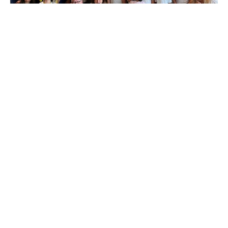
Sostenere Altra Napoli EF significa contribuire a
progetti che migliorano concretamente la vita dei
bambini, dei ragazzi e delle comunità più fragili della
città. Ogni donazione, piccola o grande, ci permette
di rigenerare spazi, attivare percorsi educativi,
creare opportunità e restituire bellezza ai quartieri
che più ne hanno bisogno. Grazie al tuo supporto
possiamo continuare a costruire una Napoli più
inclusiva, solidale e ricca di futuro. Dona oggi e
diventa parte del cambiamento.