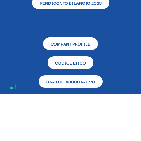
RENDICONTO BILANCIO 2023
COMPANY PROFILE
CODICE ETICO
STATUTO ASSOCIATIVO
RENDICONTAZIONE CONTRIBUTI PUBBLICI RICEVUTI
NELL’ANNO 2023 EX L. 124/2017
Sede sociale e operativa – L’Altra Napoli Ente
Filantropico – Via Alcide De Gasperi, 33 – 80133 –