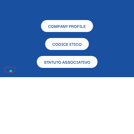
COMPANY PROFILE
CODICE ETICO
STATUTO ASSOCIATIVO
RENDICONTAZIONE CONTRIBUTI PUBBLICI RICEVUTI
NELL’ANNO 2023 EX L. 124/2017
Sede sociale e operativa – L’Altra Napoli Ente
Filantropico – Via Alcide De Gasperi, 33 – 80133 –
Napoli