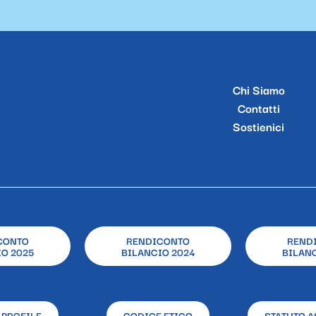
Chi Siamo
Contatti
Sostienici
CONTO
RENDICONTO
REND
O 2025
BILANCIO 2024
BILANC
 PROFILE
CODICE ETICO
STATUTO A