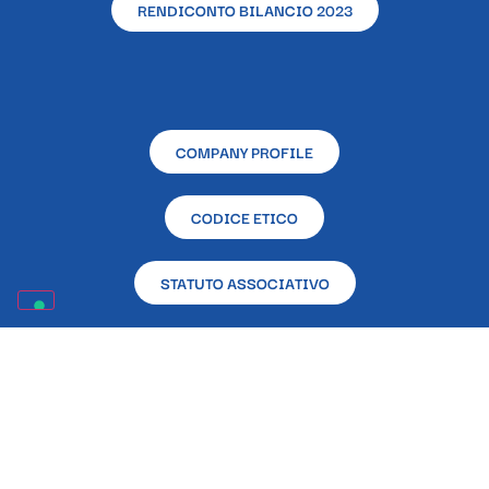
RENDICONTO BILANCIO 2023
COMPANY PROFILE
CODICE ETICO
STATUTO ASSOCIATIVO
RENDICONTAZIONE CONTRIBUTI PUBBLICI RICEVUTI
NELL’ANNO 2023 EX L. 124/2017
Sede sociale e operativa – L’Altra Napoli Ente
Filantropico – Via Alcide De Gasperi, 33 – 80133 –