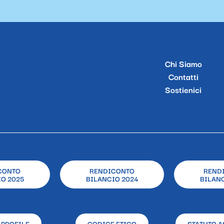
Chi Siamo
Contatti
Sostienici
CONTO
RENDICONTO
REND
O 2025
BILANCIO 2024
BILANC
 PROFILE
CODICE ETICO
STATUTO A