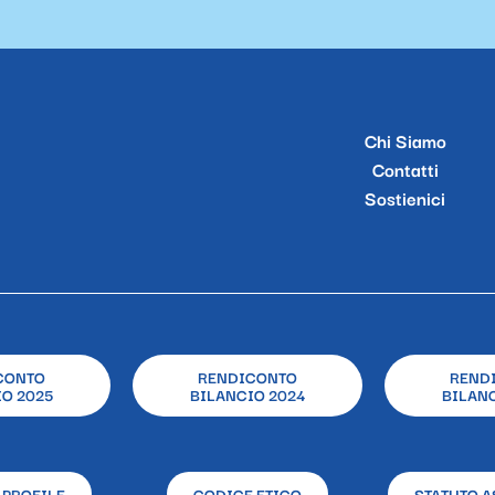
Chi Siamo
Contatti
Sostienici
CONTO
RENDICONTO
REND
O 2025
BILANCIO 2024
BILANC
 PROFILE
CODICE ETICO
STATUTO A