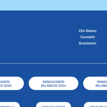
Chi Siamo
Contatti
Sostienici
CONTO
RENDICONTO
REND
O 2025
BILANCIO 2024
BILANC
 PROFILE
CODICE ETICO
STATUTO A