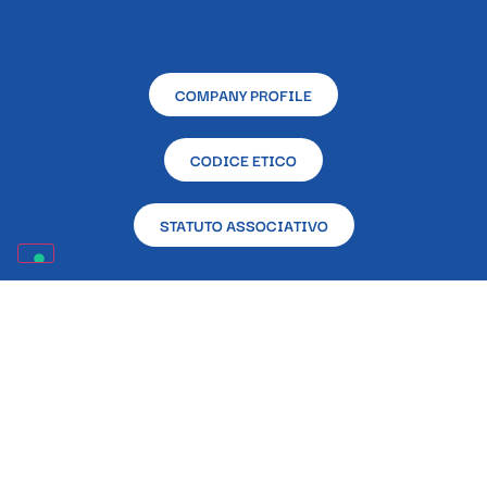
COMPANY PROFILE
CODICE ETICO
STATUTO ASSOCIATIVO
RENDICONTAZIONE CONTRIBUTI PUBBLICI RICEVUTI
NELL’ANNO 2023 EX L. 124/2017
Sede sociale e operativa – L’Altra Napoli Ente
Filantropico – Via Alcide De Gasperi, 33 – 80133 –
Napoli