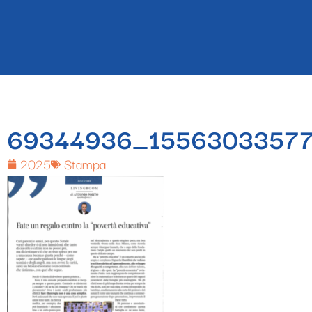
69344936_1556303357
2025
Stampa