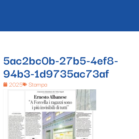
5ac2bc0b-27b5-4ef8-
94b3-1d9735ac73af
2025
Stampa