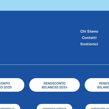
Chi Siamo
Contatti
Sostienici
CONTO
RENDICONTO
REND
O 2025
BILANCIO 2024
BILANC
 PROFILE
CODICE ETICO
STATUTO A