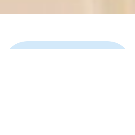
I NUMERI
200
100.000
€
2011
MQ RIQUALIFICATI